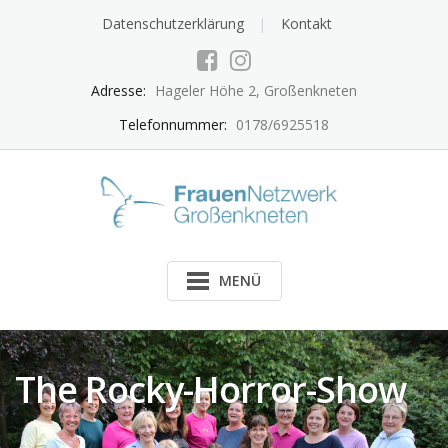
Skip
Datenschutzerklärung
Kontakt
to
content
Adresse:
Hageler Höhe 2, Großenkneten
Telefonnummer:
0178/6925518
MENÜ
The Rocky-Horror-Show