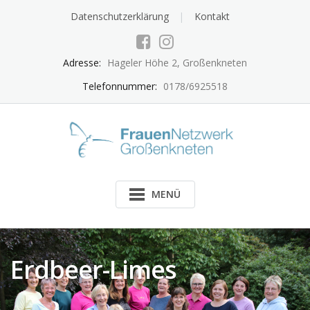
Skip
Datenschutzerklärung
Kontakt
to
content
Adresse:
Hageler Höhe 2, Großenkneten
Telefonnummer:
0178/6925518
MENÜ
Erdbeer-Limes