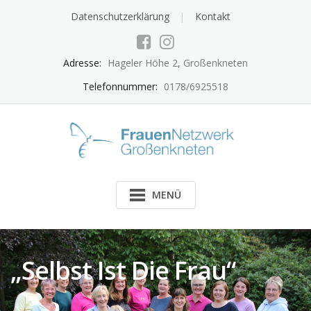
Skip
Datenschutzerklärung
Kontakt
to
content
Adresse:
Hageler Höhe 2, Großenkneten
Telefonnummer:
0178/6925518
MENÜ
„Selbst Ist Die Frau“