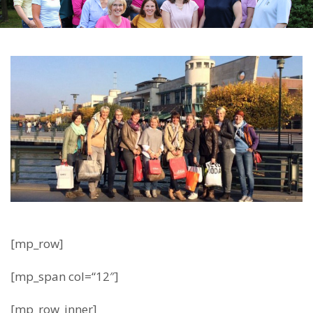
[mp_row]
[mp_span col=“12″]
[mp_row_inner]