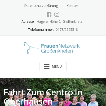
Skip
Datenschutzerklärung
Kontakt
to
content
Adresse:
Hageler Höhe 2, Großenkneten
Telefonnummer:
0178/6925518
MENÜ
Fahrt Zum Centro In
Oberhausen