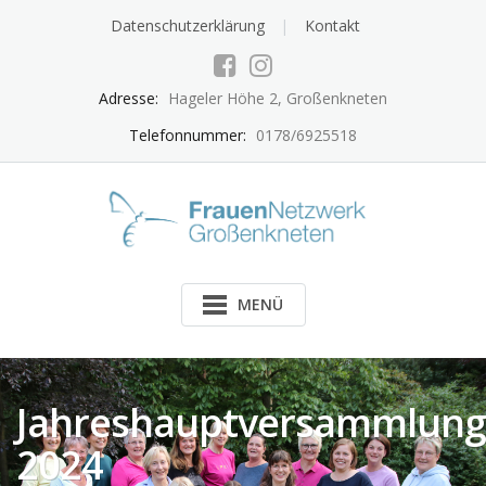
Skip
Datenschutzerklärung
Kontakt
to
content
Adresse:
Hageler Höhe 2, Großenkneten
Telefonnummer:
0178/6925518
MENÜ
Jahreshauptversammlung
2024