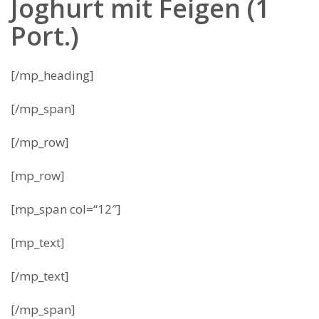
Joghurt mit Feigen (1
Port.)
[/mp_heading]
[/mp_span]
[/mp_row]
[mp_row]
[mp_span col=“12″]
[mp_text]
[/mp_text]
[/mp_span]