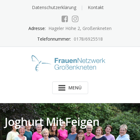
Skip
Datenschutzerklärung
Kontakt
to
content
Adresse:
Hageler Höhe 2, Großenkneten
Telefonnummer:
0178/6925518
MENÜ
Joghurt Mit Feigen