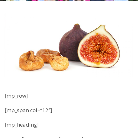
[mp_row]
[mp_span col=“12″]
[mp_heading]