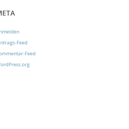
META
nmelden
intrags-Feed
ommentar-Feed
ordPress.org