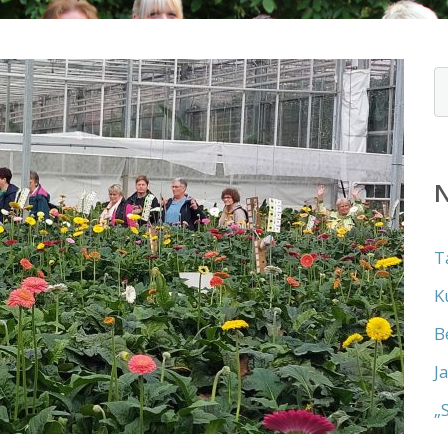
N
T
K
B
J
„